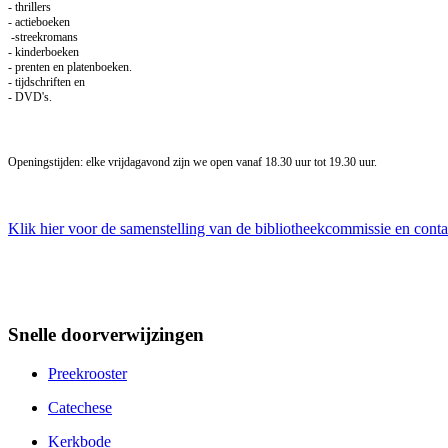
- thrillers
- actieboeken
-streekromans
- kinderboeken
- prenten en platenboeken.
- tijdschriften en
- DVD's.
Openingstijden: e
lke vrijdagavond zijn we open vanaf 18.30 uur tot 19.30 uur.
Klik hier voor de samenstelling van de bibliotheekcommissie en conta
Snelle doorverwijzingen
Preekrooster
Catechese
Kerkbode