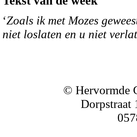
Tekst van de week
‘
Zoals ik met Mozes geweest 
niet loslaten en u niet verla
© Hervormde 
Dorpstraat
057